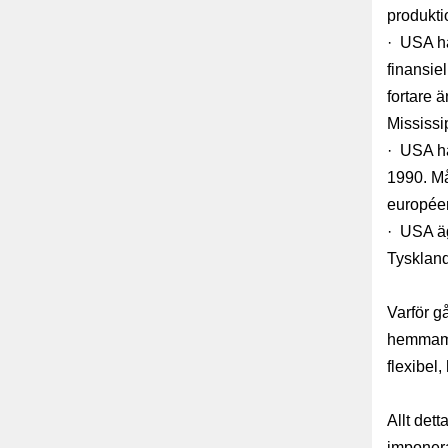
produkti
· USA ha
finansie
fortare 
Mississi
· USA ha
1990. Må
européer
· USA äg
Tyskland
Varför g
hemmamar
flexibel,
Allt det
imponera