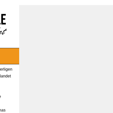
serligen
 landet
e
nas