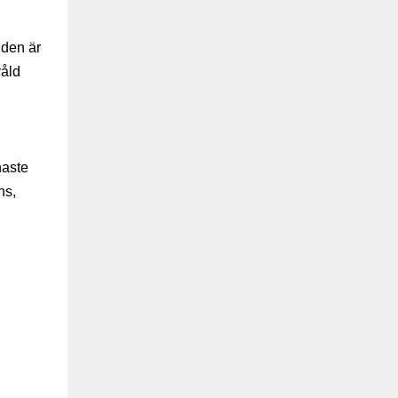
gden är
våld
naste
ns,