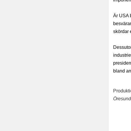
Är USA b
besväran
skördar 
Dessutom
industri
presiden
bland an
Produkt
Öresunds