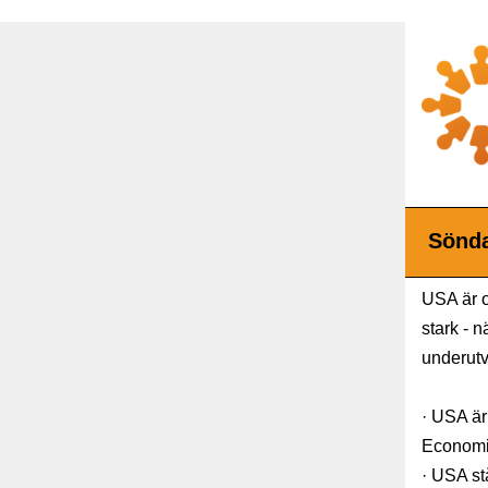
Sönda
USA är oc
stark - 
underutv
· USA är
Economis
· USA st