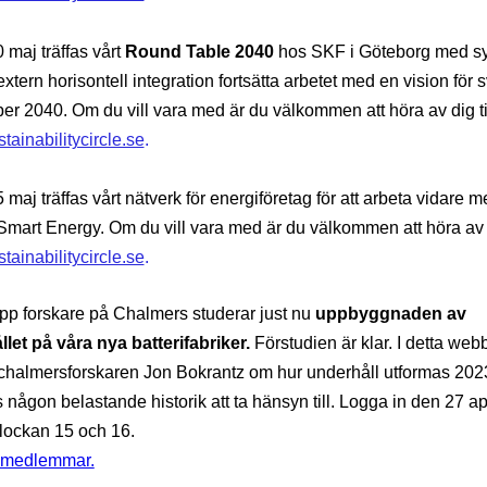
 maj träffas vårt
Round Table 2040
hos SKF i Göteborg med syf
xtern horisontell integration fortsätta arbetet med en vision för 
 per 2040. Om du vill vara med är du välkommen att höra av dig ti
tainabilitycircle.se
.
maj träffas vårt nätverk för energiföretag för att arbeta vidare m
Smart Energy. Om du vill vara med är du välkommen att höra av d
tainabilitycircle.se
.
pp forskare på Chalmers studerar just nu
uppbyggnaden av
let på våra nya batterifabriker.
Förstudien är klar. I detta web
 chalmersforskaren Jon Bokrantz om hur underhåll utformas 202
s någon belastande historik att ta hänsyn till. Logga in den 27 ap
lockan 15 och 16.
r medlemmar.