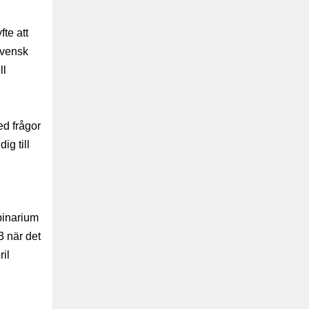
te att
svensk
ll
ed frågor
ig till
binarium
3 när det
ril