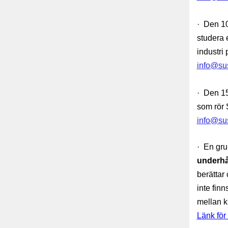
· Den 10
studera e
industri
info@sus
· Den 15 
som rör 
info@sus
· En gru
underhål
berättar
inte finn
mellan k
Länk fö