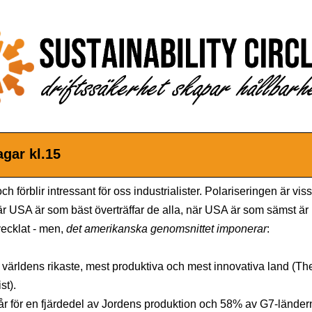
gar kl.15
h förblir intressant för oss industrialister. Polariseringen är vis
när USA är som bäst överträffar de alla, när USA är som sämst är
ecklat - men,
det amerikanska genomsnittet imponerar
:
 världens rikaste, mest produktiva och mest innovativa land (Th
t).
år för en fjärdedel av Jordens produktion och 58% av G7-länder