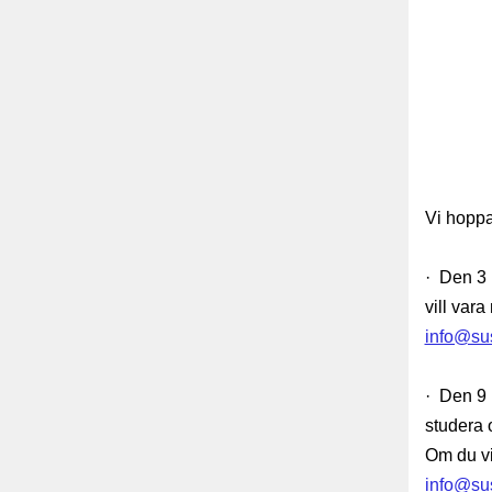
Vi hoppas
· Den 3 
vill vara
info@sus
· Den 9 
studera 
Om du vi
info@sus