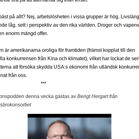
äst på allt? Nej, arbetslösheten i vissa grupper är hög. Livslän
de låg, sett i perspektiv av den rika världen. Droger och vapen
en enorm mängd offer.
 är amerikanarna oroliga för framtiden (främst kopplat till den
ella konkurrensen från Kina och klimatet), vilket har lockat de se
terna att försöka skydda USA:s ekonomi från utländsk konkurre
nat från oss.
***
ionspodden denna vecka gästas av
Bengt Hergart från
brokonsortiet