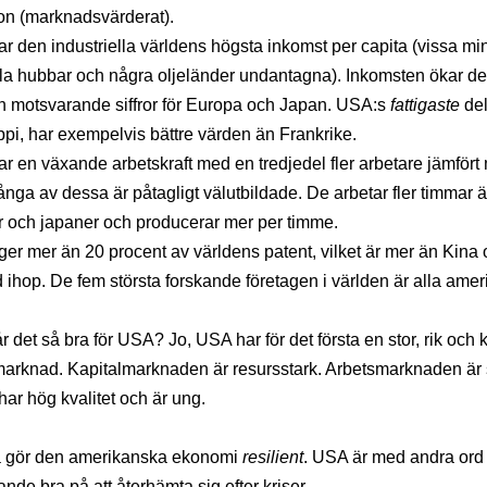
on (marknadsvärderat).
r den industriella världens högsta inkomst per capita (vissa mi
lla hubbar och några oljeländer undantagna). Inkomsten ökar d
än motsvarande siffror för Europa och Japan. USA:s
fattigaste
del
ppi, har exempelvis bättre värden än Frankrike.
r en växande arbetskraft med en tredjedel fler arbetare jämfört
nga av dessa är påtagligt välutbildade. De arbetar fler timmar 
 och japaner och producerar mer per timme.
er mer än 20 procent av världens patent, vilket är mer än Kina 
 ihop. De fem största forskande företagen i världen är alla amer
år det så bra för USA? Jo, USA har för det första en stor, rik och
knad. Kapitalmarknaden är resursstark. Arbetsmarknaden är s
 har hög kvalitet och är ung.
ta gör den amerikanska ekonomi
resilient
. USA är med andra ord
nde bra på att återhämta sig efter kriser.